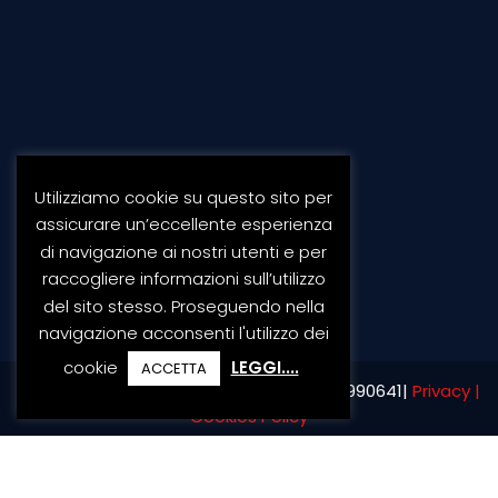
SEGUICI SUI SOCIAL
Utilizziamo cookie su questo sito per
assicurare un’eccellente esperienza
di navigazione ai nostri utenti e per
raccogliere informazioni sull’utilizzo
del sito stesso. Proseguendo nella
navigazione acconsenti l'utilizzo dei
cookie
LEGGI....
ACCETTA
Offine Di Maio S.r.l. ® | Partita Iva IT 02417990641|
Privacy |
Cookies Policy
Credits:
Mad Agency
Seguici: