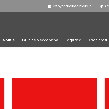
info@officinedimaio.it
Co
Notizie
Officine Meccaniche
Logistica
Tachigrafi